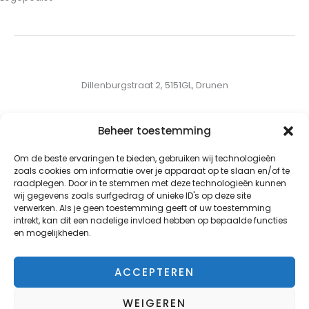
Dillenburgstraat 2, 5151GL, Drunen
0620829100
Beheer toestemming
logopedievanbrakel@gmail.com
Om de beste ervaringen te bieden, gebruiken wij technologieën
zoals cookies om informatie over je apparaat op te slaan en/of te
raadplegen. Door in te stemmen met deze technologieën kunnen
wij gegevens zoals surfgedrag of unieke ID's op deze site
verwerken. Als je geen toestemming geeft of uw toestemming
intrekt, kan dit een nadelige invloed hebben op bepaalde functies
en mogelijkheden.
Copyright © 2026 Logopediepraktijk van Brakel
ACCEPTEREN
Privacybeleid
Disclaimer
WEIGEREN